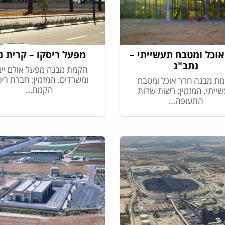
אוכל ומטבח תעשייתי –
מפעל ריסקו – קרית ג
נתב"ג
הקמת מבנה מפעל אולם ייצ
ומשרדים. המזמין: חברת ריס
ת מבנה חדר אוכל ומטבח
הקמת…
ייתי. המזמין: רשות שדות
התעופה…