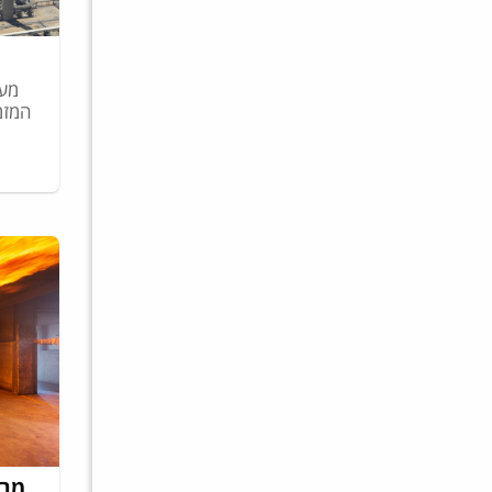
מער
המזמ
מבנ