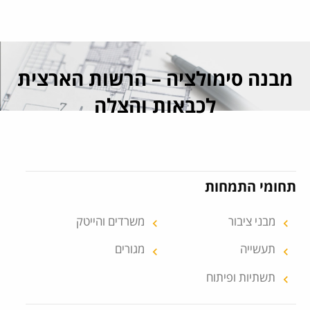
עבור אל תוכן העמוד
מבנה סימולציה – הרשות הארצית
לכבאות והצלה
תחומי התמחות
מבני ציבור
משרדים והייטק
keyboard_arrow_left
keyboard_arrow_left
תעשייה
מגורים
keyboard_arrow_left
keyboard_arrow_left
תשתיות ופיתוח
keyboard_arrow_left